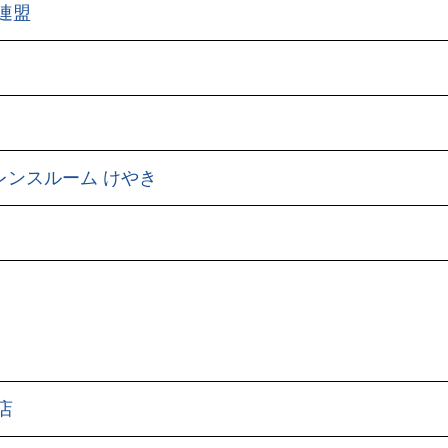
連盟
レンスルーム けやき
店